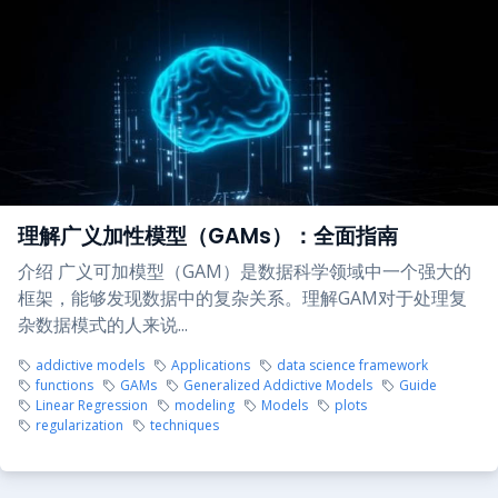
理解广义加性模型（GAMs）：全面指南
介绍 广义可加模型（GAM）是数据科学领域中一个强大的
框架，能够发现数据中的复杂关系。理解GAM对于处理复
杂数据模式的人来说...
addictive models
Applications
data science framework
functions
GAMs
Generalized Addictive Models
Guide
Linear Regression
modeling
Models
plots
regularization
techniques