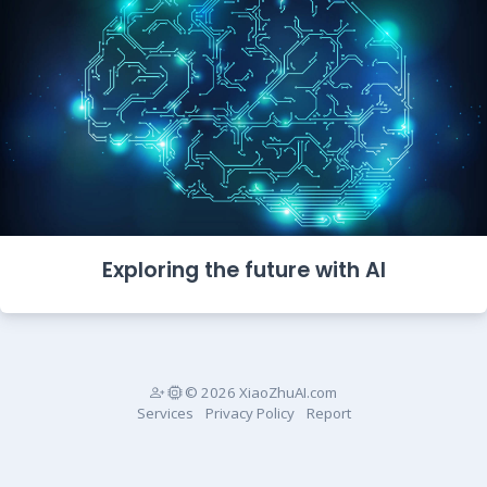
Exploring the future with AI
© 2026 XiaoZhuAI.com
Services
Privacy Policy
Report