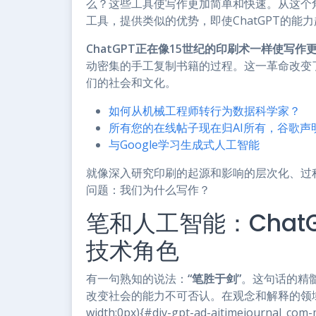
么？这些工具使写作更加简单和快速。从这个角
工具，提供类似的优势，即使ChatGPT的能
ChatGPT正在像15世纪的印刷术一样使写作
动密集的手工复制书籍的过程。这一革命改变
们的社会和文化。
如何从机械工程师转行为数据科学家？
所有您的在线帖子现在归AI所有，谷歌声
与Google学习生成式人工智能
就像深入研究印刷的起源和影响的层次化、过
问题：我们为什么写作？
笔和人工智能：Chat
技术角色
有一句熟知的说法：
“笔胜于剑”
。这句话的精
改变社会的能力不可否认。在观念和解释的领域中
width:0px){#div-gpt-ad-aitimejournal_com