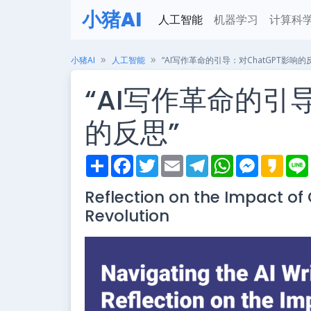
小猪AI
人工智能
机器学习
计算科
小猪AI
人工智能
“AI写作革命的引导：对ChatGPT影响的
“AI写作革命的引导
的反思”
S
F
T
E
T
W
M
K
h
a
w
m
e
h
e
a
i
a
c
i
a
l
a
s
k
Reflection on the Impact of
r
e
t
i
e
t
s
a
e
b
t
l
g
s
e
o
Revolution
o
e
r
A
n
o
r
a
p
g
k
m
p
e
r