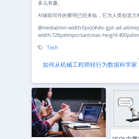
多么有趣。
AI辅助写作的黎明已经来临，它为人类创造
@media(min-width:0px){#div-gpt-ad-aitim
width:728px!important;max-height:400px!im
Tech
如何从机械工程师转行为数据科学家