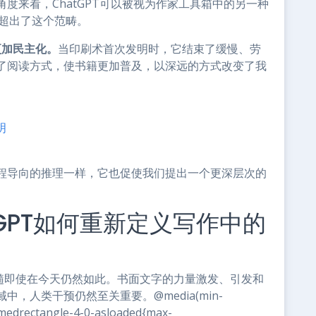
度来看，ChatGPT可以被视为作家工具箱中的另一种
力超出了这个范畴。
更加民主化。
当印刷术首次发明时，它结束了缓慢、劳
了阅读方式，使书籍更加普及，以深远的方式改变了我
明
程导向的推理一样，它也促使我们提出一个更深层次的
GPT如何重新定义写作中的
髓即使在今天仍然如此。书面文字的力量激发、引发和
，人类干预仍然至关重要。@media(min-
-medrectangle-4-0-asloaded{max-