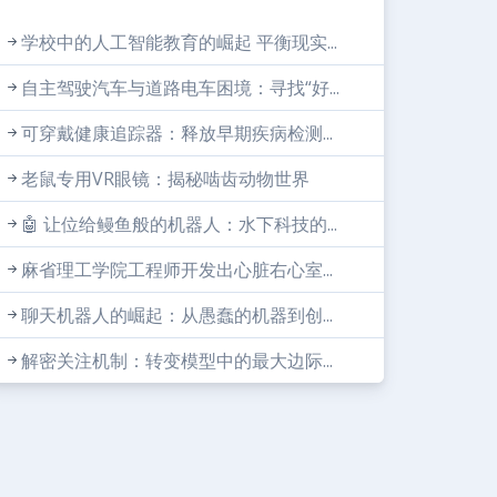
学校中的人工智能教育的崛起 平衡现实...
自主驾驶汽车与道路电车困境：寻找“好...
可穿戴健康追踪器：释放早期疾病检测...
老鼠专用VR眼镜：揭秘啮齿动物世界
🤖 让位给鳗鱼般的机器人：水下科技的...
麻省理工学院工程师开发出心脏右心室...
聊天机器人的崛起：从愚蠢的机器到创...
解密关注机制：转变模型中的最大边际...