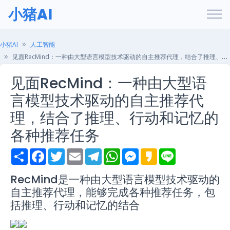
小猪AI
小猪AI
人工智能
见面RecMind：一种由大型语言模型技术驱动的自主推荐代理，结合了推理、行动和记忆的各种推荐任务
见面RecMind：一种由大型语
言模型技术驱动的自主推荐代
理，结合了推理、行动和记忆的
各种推荐任务
S
F
T
E
T
W
M
K
L
h
a
w
m
e
h
e
a
i
a
c
i
a
l
a
s
k
n
r
e
t
i
e
t
s
a
e
RecMind是一种由大型语言模型技术驱动的
e
b
t
l
g
s
e
o
自主推荐代理，能够完成各种推荐任务，包
o
e
r
A
n
o
r
a
p
g
括推理、行动和记忆的结合
k
m
p
e
r