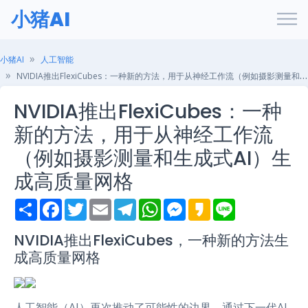
小猪AI
小猪AI
人工智能
NVIDIA推出FlexiCubes：一种新的方法，用于从神经工作流（例如摄影测量和生成式AI）生成高质量网格
NVIDIA推出FlexiCubes：一种
新的方法，用于从神经工作流
（例如摄影测量和生成式AI）生
成高质量网格
S
F
T
E
T
W
M
K
L
h
a
w
m
e
h
e
a
i
a
c
i
a
l
a
s
k
n
r
e
t
i
e
t
s
a
e
NVIDIA推出FlexiCubes，一种新的方法生
e
b
t
l
g
s
e
o
成高质量网格
o
e
r
A
n
o
r
a
p
g
k
m
p
e
r
人工智能（AI）再次推动了可能性的边界，通过下一代AI