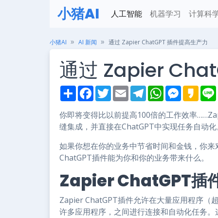
小猪AI
人工智能
机器学习
计算科
小猪AI
AI 新闻
通过 Zapier ChatGPT 插件提高生产力
通过 Zapier C
S
F
T
E
T
W
M
K
h
a
w
m
e
h
e
a
i
a
c
i
a
l
a
s
k
r
e
t
i
e
t
s
a
你即将变得比以前提高100倍的工作效率……Zapi
e
b
t
l
g
s
e
o
缝集成，并直接在ChatGPT中实现任务自动化
o
e
r
A
n
o
r
a
p
g
k
m
p
e
如果你想在你的业务中节省时间和金钱，你来对
r
ChatGPT插件能为你和你的业务带来什么。
Zapier ChatGP
Zapier ChatGPT插件允许在大量应用程序（超过
许多应用程序，之间进行连接和自动化任务。