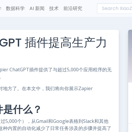
学
数据科学
AI 新闻
技术
前沿研究
hatGPT 插件提高生产力
L
n
e
er ChatGPT插件提供了与超过5,000个应用程序的无
。
地方了。在本文中，我们将向你展示Zapier
T插件是什么？
5,000个），从Gmail和Google表格到Slack和其他
这种内置的自动化减少了日常任务涉及的步骤并提高了