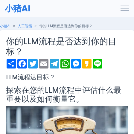
小猪AI
小猪AI
人工智能
你的LLM流程是否达到你的目标？
你的LLM流程是否达到你的目
标？
S
F
T
E
T
W
M
K
L
h
a
w
m
e
h
e
a
i
a
c
i
a
l
a
s
k
n
r
e
t
i
e
t
s
a
e
LLM流程达目标？
e
b
t
l
g
s
e
o
o
e
r
A
n
探索在您的LLM流程中评估什么最
o
r
a
p
g
k
m
p
e
重要以及如何衡量它。
r