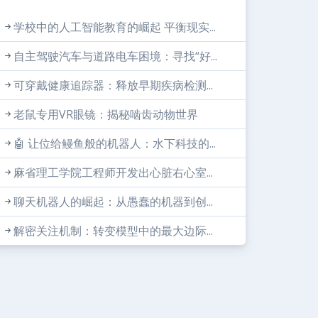
学校中的人工智能教育的崛起 平衡现实...
自主驾驶汽车与道路电车困境：寻找“好...
可穿戴健康追踪器：释放早期疾病检测...
老鼠专用VR眼镜：揭秘啮齿动物世界
🤖 让位给鳗鱼般的机器人：水下科技的...
麻省理工学院工程师开发出心脏右心室...
聊天机器人的崛起：从愚蠢的机器到创...
解密关注机制：转变模型中的最大边际...