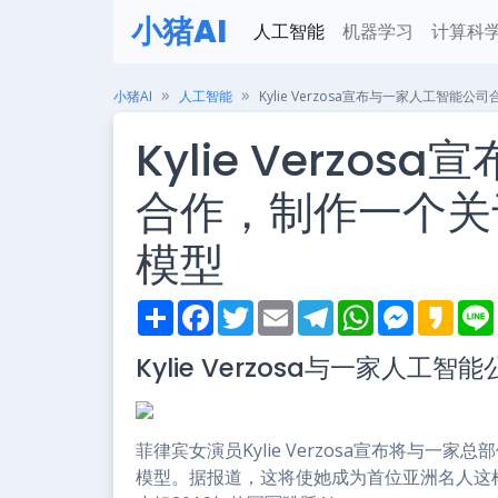
小猪AI
人工智能
机器学习
计算科
小猪AI
人工智能
Kylie Verzosa宣布与一家人工智
Kylie Verzo
合作，制作一个关
模型
S
F
T
E
T
W
M
K
h
a
w
m
e
h
e
a
i
a
c
i
a
l
a
s
k
Kylie Verzosa与一家人工
r
e
t
i
e
t
s
a
e
b
t
l
g
s
e
o
o
e
r
A
n
o
r
a
p
g
k
m
p
e
菲律宾女演员Kylie Verzosa宣布将与
r
模型。据报道，这将使她成为首位亚洲名人这样做