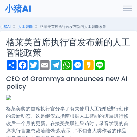
小猪AI
小猪AI
人工智能
格莱美首席执行官发布新的人工智能政策
格莱美首席执行官发布新的人工
智能政策
S
F
T
E
T
W
M
K
L
h
a
w
m
e
h
e
a
i
a
c
i
a
l
a
s
k
n
r
e
t
i
e
t
s
a
e
CEO of Grammys announces new AI
e
b
t
l
g
s
e
o
policy
o
e
r
A
n
o
r
a
p
g
k
m
p
e
r
格莱美奖的首席执行官分享了有关使用人工智能进行创作
的最新动态。这是继仪式指南根据人工智能的进展进行修
改后一个月的更新。在接受美联社采访时，录音学院的首
席执行官兼总裁哈维·梅森表示，“不包含人类作者的作品