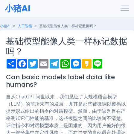
小猪AI
小猪AI
人工智能
基础模型能像人类一样标记数据吗？
基础模型能像人类一样标记数据
吗？
S
F
T
E
T
W
M
K
L
h
a
w
m
e
h
e
a
i
a
c
i
a
l
a
s
k
n
r
e
t
i
e
t
s
a
e
Can basic models label data like
e
b
t
l
g
s
e
o
humans?
o
e
r
A
n
o
r
a
p
g
k
m
p
e
自从ChatGPT问世以来，我们见证了大规模语言模型
r
（LLM）的前所未有的发展，尤其是那些被微调以遵循以
提示形式给出的指令的对话模型。然而，由于缺乏旨在严
格测试它们性能的基准，这些模型之间的比较尚不清楚。
评估指令和对话模型本质上是困难的，因为用户偏好的很
大一部分集中在定性风格上，而在过去的自然语言处理评