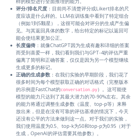
样的模型进行全面推理的能力。
评分/排名尺度
：目前尚不清楚评分或Likert排名的尺
度应该是什么样的。LLM在训练集中看到了特定组合
（例如1到5颗星），这很可能会对评分的生成产生偏
见。与其返回具体的数字，给出特定的标记以返回可
能会使结果更加公正。
长度偏倚
：就像ChatGPT因为生成有趣和详细的答案
而受到喜爱一样，我们看到我们与GPT-4的评估严重
偏离了简明和正确答案，仅仅是因为另一个模型继续
生成更多的标记。
正确的生成参数
：在我们实验的早期阶段，我们花了
很多时间为每个模型获取正确的对话格式（完整版本
的示例是FastChat的
）。这可能使
conversation.py
模型的能力只达到了其最大潜力的70-90%左右。其余
的能力将通过调整生成参数（温度、top-p等）来释
放出来，但是在没有可靠的评估基准的情况下，今天
还没有公平的方法来做到这一点。对于我们的实验，
我们使用温度为0.5、top-k为50和top-p为0.95（对于
生成，OpenAI的评估需要其他参数）。