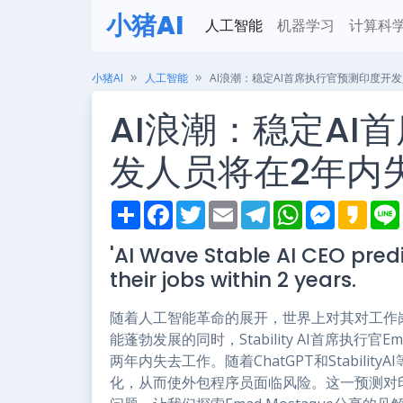
小猪AI
人工智能
机器学习
计算科
小猪AI
人工智能
AI浪潮：稳定AI首席执行官预测印度开
AI浪潮：稳定AI
发人员将在2年内
S
F
T
E
T
W
M
K
h
a
w
m
e
h
e
a
i
a
c
i
a
l
a
s
k
'AI Wave Stable AI CEO predi
r
e
t
i
e
t
s
a
e
b
t
l
g
s
e
o
their jobs within 2 years.
o
e
r
A
n
o
r
a
p
g
k
m
p
e
随着人工智能革命的展开，世界上对其对工作
r
能蓬勃发展的同时，Stability AI首席执行官
两年内失去工作。随着ChatGPT和Stabil
化，从而使外包程序员面临风险。这一预测对