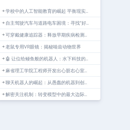
学校中的人工智能教育的崛起 平衡现实...
自主驾驶汽车与道路电车困境：寻找“好...
可穿戴健康追踪器：释放早期疾病检测...
老鼠专用VR眼镜：揭秘啮齿动物世界
🤖 让位给鳗鱼般的机器人：水下科技的...
麻省理工学院工程师开发出心脏右心室...
聊天机器人的崛起：从愚蠢的机器到创...
解密关注机制：转变模型中的最大边际...