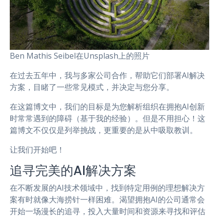
Ben Mathis Seibel在Unsplash上的照片
在过去五年中，我与多家公司合作，帮助它们部署AI解决
方案，目睹了一些常见模式，并决定与您分享。
在这篇博文中，我们的目标是为您解析组织在拥抱AI创新
时常常遇到的障碍（基于我的经验）。但是不用担心！这
篇博文不仅仅是列举挑战，更重要的是从中吸取教训。
让我们开始吧！
追寻完美的AI解决方案
在不断发展的AI技术领域中，找到特定用例的理想解决方
案有时就像大海捞针一样困难。渴望拥抱AI的公司通常会
开始一场漫长的追寻，投入大量时间和资源来寻找和评估