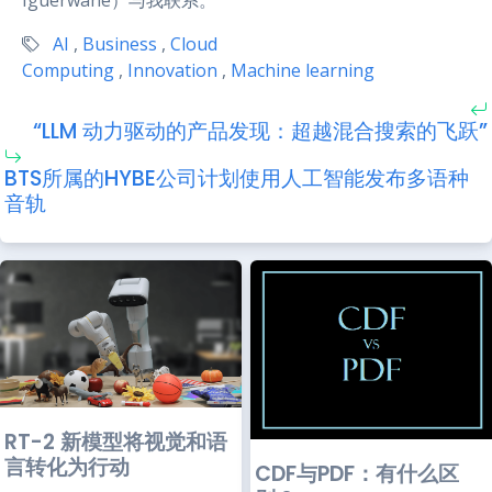
AI
,
Business
,
Cloud
Computing
,
Innovation
,
Machine learning
“LLM 动力驱动的产品发现：超越混合搜索的飞跃”
BTS所属的HYBE公司计划使用人工智能发布多语种
音轨
RT-2 新模型将视觉和语
言转化为行动
CDF与PDF：有什么区