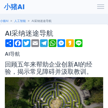
小猪AI
小猪AI
人工智能
AI采纳迷途导航
AI采纳迷途导航
S
F
T
E
T
W
M
K
L
h
a
w
m
e
h
e
a
i
a
c
i
a
l
a
s
k
n
r
e
t
i
e
t
s
a
e
AI导航
e
b
t
l
g
s
e
o
o
e
r
A
n
回顾五年来帮助企业创新AI的经
o
r
a
p
g
k
m
p
e
验，揭示常见障碍并汲取教训。
r