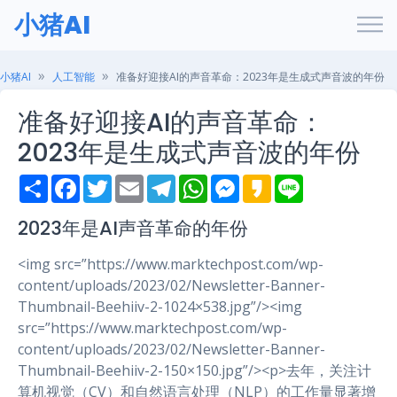
小猪AI
小猪AI
人工智能
准备好迎接AI的声音革命：2023年是生成式声音波的年份
准备好迎接AI的声音革命：
2023年是生成式声音波的年份
S
F
T
E
T
W
M
K
L
h
a
w
m
e
h
e
a
i
a
c
i
a
l
a
s
k
n
r
e
t
i
e
t
s
a
e
2023年是AI声音革命的年份
e
b
t
l
g
s
e
o
o
e
r
A
n
<img src=”https://www.marktechpost.com/wp-
o
r
a
p
g
k
m
p
e
content/uploads/2023/02/Newsletter-Banner-
r
Thumbnail-Beehiiv-2-1024×538.jpg”/><img
src=”https://www.marktechpost.com/wp-
content/uploads/2023/02/Newsletter-Banner-
Thumbnail-Beehiiv-2-150×150.jpg”/><p>去年，关注计
算机视觉（CV）和自然语言处理（NLP）的工作量显著增