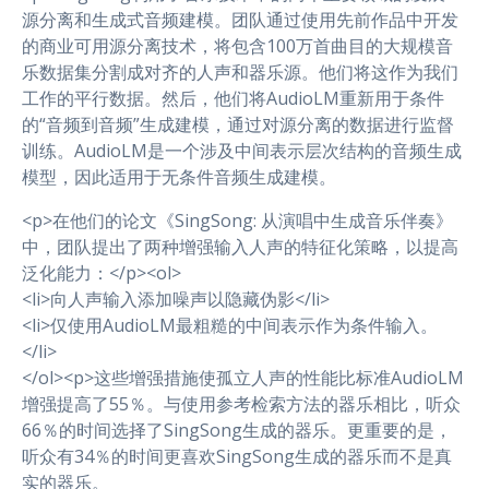
源分离和生成式音频建模。团队通过使用先前作品中开发
的商业可用源分离技术，将包含100万首曲目的大规模音
乐数据集分割成对齐的人声和器乐源。他们将这作为我们
工作的平行数据。然后，他们将AudioLM重新用于条件
的“音频到音频”生成建模，通过对源分离的数据进行监督
训练。AudioLM是一个涉及中间表示层次结构的音频生成
模型，因此适用于无条件音频生成建模。
<p>在他们的论文《SingSong: 从演唱中生成音乐伴奏》
中，团队提出了两种增强输入人声的特征化策略，以提高
泛化能力：</p><ol>
<li>向人声输入添加噪声以隐藏伪影</li>
<li>仅使用AudioLM最粗糙的中间表示作为条件输入。
</li>
</ol><p>这些增强措施使孤立人声的性能比标准AudioLM
增强提高了55％。与使用参考检索方法的器乐相比，听众
66％的时间选择了SingSong生成的器乐。更重要的是，
听众有34％的时间更喜欢SingSong生成的器乐而不是真
实的器乐。