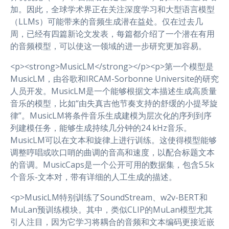
加。因此，全球学术界正在关注深度学习和大型语言模型
（LLMs）可能带来的音频生成潜在益处。仅在过去几
周，已经有四篇新论文发表，每篇都介绍了一个潜在有用
的音频模型，可以使这一领域的进一步研究更加容易。
<p><strong>MusicLM</strong></p><p>第一个模型是
MusicLM，由谷歌和IRCAM-Sorbonne Universite的研究
人员开发。MusicLM是一个能够根据文本描述生成高质量
音乐的模型，比如“由失真吉他节奏支持的舒缓的小提琴旋
律”。MusicLM将条件音乐生成建模为层次化的序列到序
列建模任务，能够生成持续几分钟的24 kHz音乐。
MusicLM可以在文本和旋律上进行训练。这使得模型能够
调整哼唱或吹口哨的曲调的音高和速度，以配合标题文本
的音调。MusicCaps是一个公开可用的数据集，包含5.5k
个音乐-文本对，带有详细的人工生成的描述。
<p>MusicLM特别训练了SoundStream、w2v-BERT和
MuLan预训练模块。其中，类似CLIP的MuLan模型尤其
引人注目，因为它学习将耦合的音频和文本编码更接近嵌