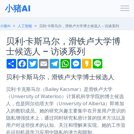
小猪AI
小猪AI
人工智能
贝利·卡斯马尔，滑铁卢大学博士候选人 – 访谈系列
贝利·卡斯马尔，滑铁卢大学博
士候选人 – 访谈系列
S
F
T
E
T
W
M
K
L
h
a
w
m
e
h
e
a
i
a
c
i
a
l
a
s
k
n
r
e
t
i
e
t
s
a
e
贝利·卡斯马尔，滑铁卢大学博士候选人
e
b
t
l
g
s
e
o
o
e
r
A
n
贝利·卡克斯马尔（Bailey Kacsmar）是滑铁卢大学
o
r
a
p
g
k
m
p
e
（University of Waterloo）计算机科学学院的博士候选
r
人，也是阿尔伯塔大学（University of Alberta）即将加
入的教职成员。她的研究兴趣主要集中在开发用户意识的
隐私增强技术上，通过同时研究私密计算的技术方法以及
用户对这些技术的认知、关注和理解来实现。她的工作旨
在识别机器学习应用中隐私的潜力和限制。