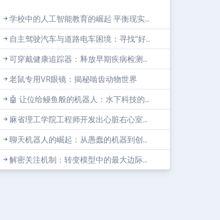
学校中的人工智能教育的崛起 平衡现实...
自主驾驶汽车与道路电车困境：寻找“好...
可穿戴健康追踪器：释放早期疾病检测...
老鼠专用VR眼镜：揭秘啮齿动物世界
🤖 让位给鳗鱼般的机器人：水下科技的...
麻省理工学院工程师开发出心脏右心室...
聊天机器人的崛起：从愚蠢的机器到创...
解密关注机制：转变模型中的最大边际...