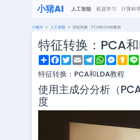
小猪AI
人工智能
机器学习
计算科
小猪AI
人工智能
特征转换：PCA和LDA的教程
特征转换：PCA和
S
F
T
E
T
W
M
K
h
a
w
m
e
h
e
a
i
a
c
i
a
l
a
s
k
特征转换：PCA和LDA教程
r
e
t
i
e
t
s
a
e
b
t
l
g
s
e
o
o
e
r
A
n
使用主成分分析（PC
o
r
a
p
g
k
m
p
e
r
度