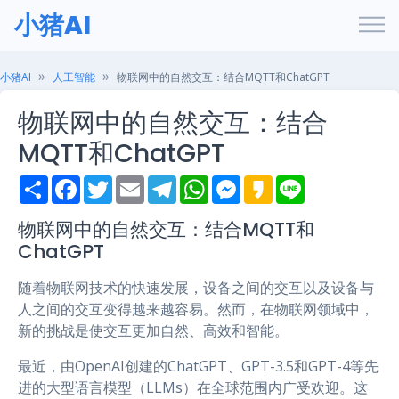
小猪AI
小猪AI
人工智能
物联网中的自然交互：结合MQTT和ChatGPT
物联网中的自然交互：结合
MQTT和ChatGPT
S
F
T
E
T
W
M
K
L
h
a
w
m
e
h
e
a
i
a
c
i
a
l
a
s
k
n
r
e
t
i
e
t
s
a
e
物联网中的自然交互：结合MQTT和
e
b
t
l
g
s
e
o
ChatGPT
o
e
r
A
n
o
r
a
p
g
k
m
p
e
随着物联网技术的快速发展，设备之间的交互以及设备与
r
人之间的交互变得越来越容易。然而，在物联网领域中，
新的挑战是使交互更加自然、高效和智能。
最近，由OpenAI创建的ChatGPT、GPT-3.5和GPT-4等先
进的大型语言模型（LLMs）在全球范围内广受欢迎。这