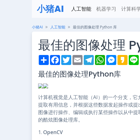
小猪AI
人工智能
机器学习
计算科
小猪AI
人工智能
最佳的图像处理 Python 库
最佳的图像处理 Py
S
F
T
E
T
W
M
K
h
a
w
m
e
h
e
a
i
a
c
i
a
l
a
s
k
最佳的图像处理Python库
r
e
t
i
e
t
s
a
e
b
t
l
g
s
e
o
o
e
r
A
n
o
r
a
p
g
k
m
p
e
计算机视觉是人工智能（AI）的一个分支，
r
提取有用信息，并根据这些数据发起操作或提
图像进行操作、编辑或执行某些操作以从中提取
的酷炫图像处理库。
1.
OpenCV