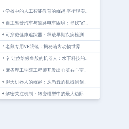
学校中的人工智能教育的崛起 平衡现实...
自主驾驶汽车与道路电车困境：寻找“好...
可穿戴健康追踪器：释放早期疾病检测...
老鼠专用VR眼镜：揭秘啮齿动物世界
🤖 让位给鳗鱼般的机器人：水下科技的...
麻省理工学院工程师开发出心脏右心室...
聊天机器人的崛起：从愚蠢的机器到创...
解密关注机制：转变模型中的最大边际...