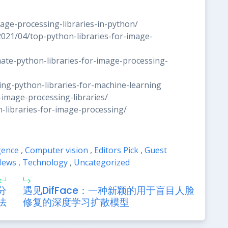
mage-processing-libraries-in-python/
2021/04/top-python-libraries-for-image-
mate-python-libraries-for-image-processing-
ing-python-libraries-for-machine-learning
n-image-processing-libraries/
-libraries-for-image-processing/
igence
,
Computer vision
,
Editors Pick
,
Guest
News
,
Technology
,
Uncategorized
分
遇见DifFace：一种新颖的用于盲目人脸
法
修复的深度学习扩散模型