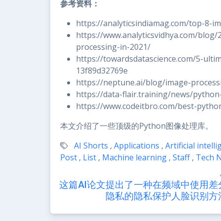
参考资料：
https://analyticsindiamag.com/top-8-i
https://www.analyticsvidhya.com/blog/
processing-in-2021/
https://towardsdatascience.com/5-ulti
13f89d32769e
https://neptune.ai/blog/image-process
https://data-flair.training/news/pytho
https://www.codeitbro.com/best-python
本文介绍了一些顶级的Python图像处理库。
AI Shorts
,
Applications
,
Artificial intell
Post
,
List
,
Machine learning
,
Staff
,
Tech 
这篇AI论文提出了一种在频域中使用差
隐私的隐私保护人脸识别方