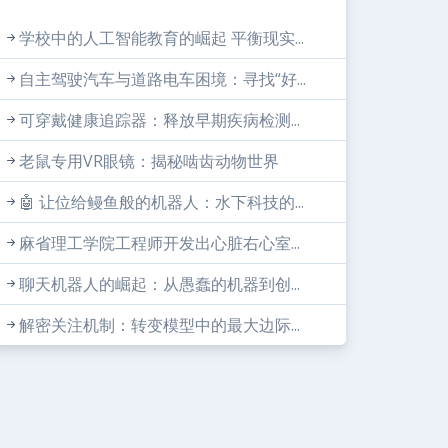
学校中的人工智能教育的崛起 平衡现实...
自主驾驶汽车与道路电车困境：寻找“好...
可穿戴健康追踪器：释放早期疾病检测...
老鼠专用VR眼镜：揭秘啮齿动物世界
🤖 让位给鳗鱼般的机器人：水下科技的...
麻省理工学院工程师开发出心脏右心室...
聊天机器人的崛起：从愚蠢的机器到创...
解密关注机制：转变模型中的最大边际...