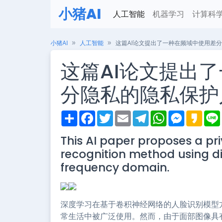
小猪AI
人工智能
机器学习
计算科
小猪AI
人工智能
这篇AI论文提出了一种在频域中使用差
这篇AI论文提出
分隐私的隐私保护
S
F
T
E
T
W
M
K
h
a
w
m
e
h
e
a
i
a
c
i
a
l
a
s
k
This AI paper proposes a pr
r
e
t
i
e
t
s
a
e
b
t
l
g
s
e
o
recognition method using dif
o
e
r
A
n
o
r
a
p
g
frequency domain.
k
m
p
e
r
深度学习在基于卷积神经网络的人脸识别模型
常生活中被广泛使用。然而，由于面部图像具