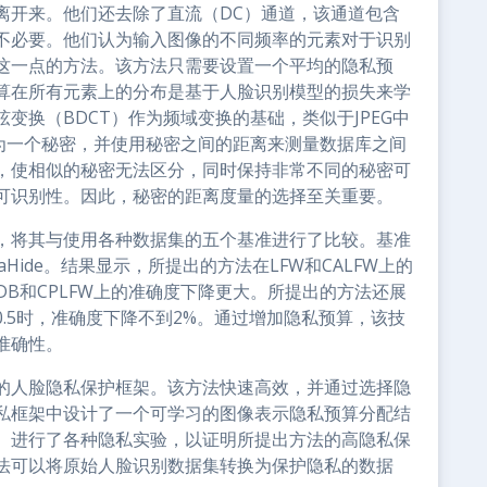
离开来。他们还去除了直流（DC）通道，该通道包含
不必要。他们认为输入图像的不同频率的元素对于识别
这一点的方法。该方法只需要设置一个平均的隐私预
算在所有元素上的分布是基于人脸识别模型的损失来学
变换（BDCT）作为频域变换的基础，类似于JPEG中
视为一个秘密，并使用秘密之间的距离来测量数据库之间
，使相似的秘密无法区分，同时保持非常不同的秘密可
可识别性。因此，秘密的距离度量的选择至关重要。
，将其与使用各种数据集的五个基准进行了比较。基准
和InstaHide。结果显示，所提出的方法在LFW和CALFW上的
eDB和CPLFW上的准确度下降更大。所提出的方法还展
.5时，准确度下降不到2%。通过增加隐私预算，该技
准确性。
的人脸隐私保护框架。该方法快速高效，并通过选择隐
私框架中设计了一个可学习的图像表示隐私预算分配结
。进行了各种隐私实验，以证明所提出方法的高隐私保
法可以将原始人脸识别数据集转换为保护隐私的数据