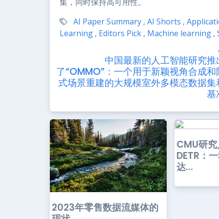
集，同时保持高可用性。
AI Paper Summary
,
AI Shorts
,
Applicat
Learning
,
Editors Pick
,
Machine learning
,
中国最新的人工智能研究推
了“OMMO”：一个用于新颖视角合成和
式场景重建的大规模室外多模态数据集
基
CMU研究
DETR：
达...
2023年零售数据流媒体的
现状