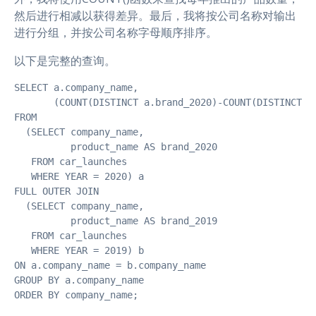
然后进行相减以获得差异。最后，我将按公司名称对输出
进行分组，并按公司名称字母顺序排序。
以下是完整的查询。
SELECT a.company_name,

       (COUNT(DISTINCT a.brand_2020)-COUNT(DISTINCT b.
FROM

  (SELECT company_name,

          product_name AS brand_2020

   FROM car_launches

   WHERE YEAR = 2020) a

FULL OUTER JOIN

  (SELECT company_name,

          product_name AS brand_2019

   FROM car_launches

   WHERE YEAR = 2019) b 

ON a.company_name = b.company_name

GROUP BY a.company_name

ORDER BY company_name;