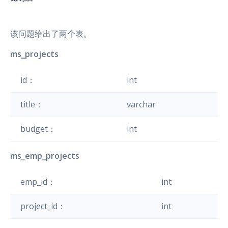
该问题给出了两个表。
ms_projects
id：
int
title：
varchar
budget：
int
ms_emp_projects
emp_id：
int
project_id：
int