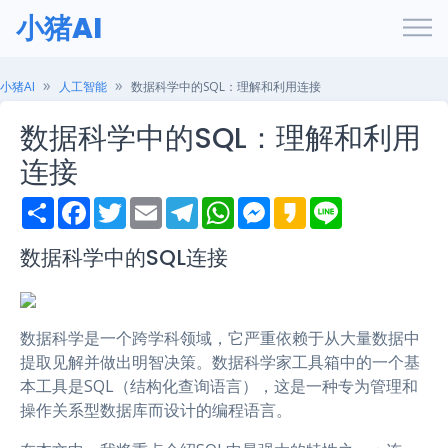
小猪AI
小猪AI
人工智能
数据科学中的SQL：理解和利用连接
数据科学中的SQL：理解和利用
连接
S
F
T
E
T
W
M
K
L
h
a
w
m
e
h
e
a
i
a
c
i
a
l
a
s
k
n
r
e
t
i
e
t
s
a
e
数据科学中的SQL连接
e
b
t
l
g
s
e
o
o
e
r
A
n
o
r
a
p
g
k
m
p
e
r
数据科学是一个跨学科领域，它严重依赖于从大量数据中
提取见解并做出明智决策。数据科学家工具箱中的一个基
本工具是SQL（结构化查询语言），这是一种专为管理和
操作关系型数据库而设计的编程语言。