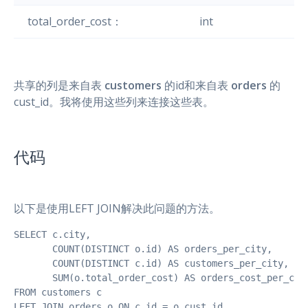
total_order_cost：
int
共享的列是来自表
customers
的id和来自表
orders
的
cust_id。我将使用这些列来连接这些表。
代码
以下是使用LEFT JOIN解决此问题的方法。
SELECT c.city,

       COUNT(DISTINCT o.id) AS orders_per_city,

       COUNT(DISTINCT c.id) AS customers_per_city,

       SUM(o.total_order_cost) AS orders_cost_per_city
FROM customers c

LEFT JOIN orders o ON c.id = o.cust_id
