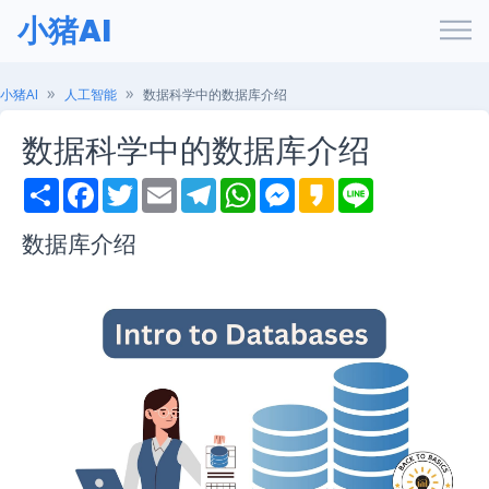
小猪AI
小猪AI
人工智能
数据科学中的数据库介绍
数据科学中的数据库介绍
S
F
T
E
T
W
M
K
L
h
a
w
m
e
h
e
a
i
a
c
i
a
l
a
s
k
n
r
e
t
i
e
t
s
a
e
数据库介绍
e
b
t
l
g
s
e
o
o
e
r
A
n
o
r
a
p
g
k
m
p
e
r