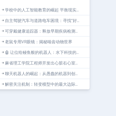
学校中的人工智能教育的崛起 平衡现实...
自主驾驶汽车与道路电车困境：寻找“好...
可穿戴健康追踪器：释放早期疾病检测...
老鼠专用VR眼镜：揭秘啮齿动物世界
🤖 让位给鳗鱼般的机器人：水下科技的...
麻省理工学院工程师开发出心脏右心室...
聊天机器人的崛起：从愚蠢的机器到创...
解密关注机制：转变模型中的最大边际...