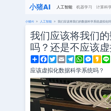
小猪AI
人工智能
机器学习
计算科
小猪AI
人工智能
我们应该将我们的数据科学系统虚拟化
我们应该将我们的
吗？还是不应该虚
S
F
T
E
T
W
M
K
h
a
w
m
e
h
e
a
i
a
c
i
a
l
a
s
k
应该虚拟化数据科学系统吗？
r
e
t
i
e
t
s
a
e
b
t
l
g
s
e
o
o
e
r
A
n
o
r
a
p
g
k
m
p
e
r