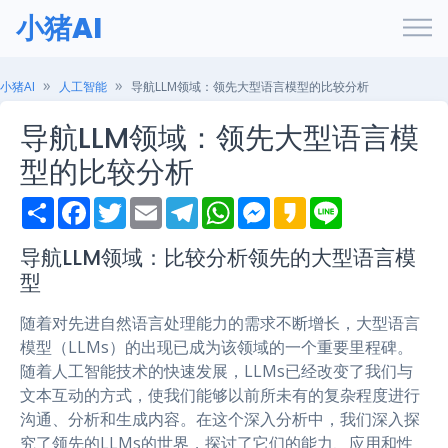
小猪AI
小猪AI
人工智能
导航LLM领域：领先大型语言模型的比较分析
导航LLM领域：领先大型语言模
型的比较分析
S
F
T
E
T
W
M
K
L
h
a
w
m
e
h
e
a
i
a
c
i
a
l
a
s
k
n
r
e
t
i
e
t
s
a
e
导航LLM领域：比较分析领先的大型语言模
e
b
t
l
g
s
e
o
型
o
e
r
A
n
o
r
a
p
g
k
m
p
e
随着对先进自然语言处理能力的需求不断增长，大型语言
r
模型（LLMs）的出现已成为该领域的一个重要里程碑。
随着人工智能技术的快速发展，LLMs已经改变了我们与
文本互动的方式，使我们能够以前所未有的复杂程度进行
沟通、分析和生成内容。在这个深入分析中，我们深入探
究了领先的LLMs的世界，探讨了它们的能力、应用和性