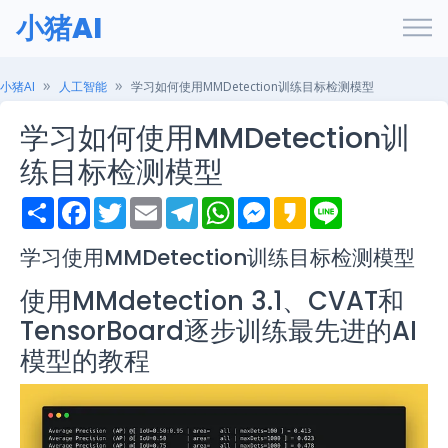
小猪AI
小猪AI
人工智能
学习如何使用MMDetection训练目标检测模型
学习如何使用MMDetection训
练目标检测模型
S
F
T
E
T
W
M
K
L
h
a
w
m
e
h
e
a
i
a
c
i
a
l
a
s
k
n
r
e
t
i
e
t
s
a
e
学习使用MMDetection训练目标检测模型
e
b
t
l
g
s
e
o
o
e
r
A
n
使用MMdetection 3.1、CVAT和
o
r
a
p
g
k
m
p
e
TensorBoard逐步训练最先进的AI
r
模型的教程