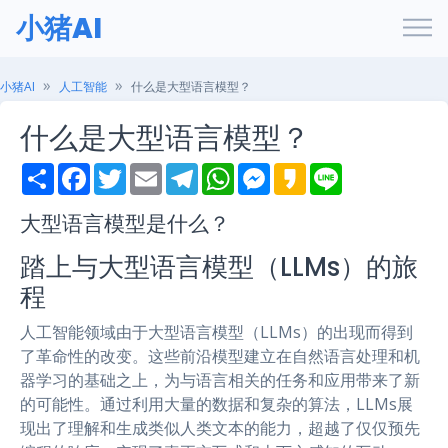
小猪AI
小猪AI
人工智能
什么是大型语言模型？
什么是大型语言模型？
S
F
T
E
T
W
M
K
L
h
a
w
m
e
h
e
a
i
a
c
i
a
l
a
s
k
n
r
e
t
i
e
t
s
a
e
大型语言模型是什么？
e
b
t
l
g
s
e
o
o
e
r
A
n
踏上与大型语言模型（LLMs）的旅
o
r
a
p
g
k
m
p
e
程
r
人工智能领域由于大型语言模型（LLMs）的出现而得到
了革命性的改变。这些前沿模型建立在自然语言处理和机
器学习的基础之上，为与语言相关的任务和应用带来了新
的可能性。通过利用大量的数据和复杂的算法，LLMs展
现出了理解和生成类似人类文本的能力，超越了仅仅预先