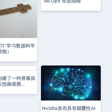
“MLOps 全面指南”
练习”学习数据科学
技能）
创建了一种屏幕保
抵御肩膀...
Nvidia发布具有颠覆性AI