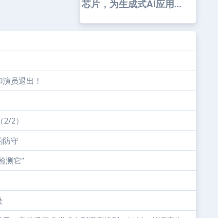
芯片，为生成式AI应用...
和演员退出！
2/2）
的防守
检测它”
处