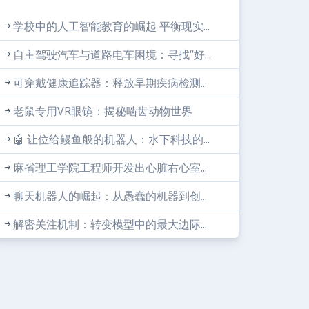
学校中的人工智能教育的崛起 平衡现实...
自主驾驶汽车与道路电车困境：寻找“好...
可穿戴健康追踪器：释放早期疾病检测...
老鼠专用VR眼镜：揭秘啮齿动物世界
🤖 让位给鳗鱼般的机器人：水下科技的...
麻省理工学院工程师开发出心脏右心室...
聊天机器人的崛起：从愚蠢的机器到创...
解密关注机制：转变模型中的最大边际...