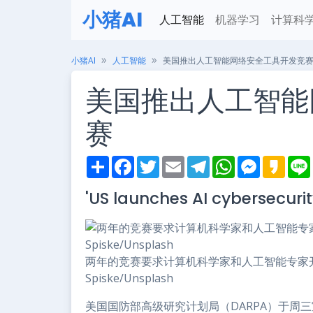
小猪AI
人工智能
机器学习
计算科
小猪AI
人工智能
美国推出人工智能网络安全工具开发竞
美国推出人工智能
赛
S
F
T
E
T
W
M
K
h
a
w
m
e
h
e
a
i
a
c
i
a
l
a
s
k
'US launches AI cybersecuri
r
e
t
i
e
t
s
a
e
b
t
l
g
s
e
o
o
e
r
A
n
o
r
a
p
g
k
m
p
e
r
两年的竞赛要求计算机科学家和人工智能专家开发
Spiske/Unsplash
美国国防部高级研究计划局（DARPA）于周三宣