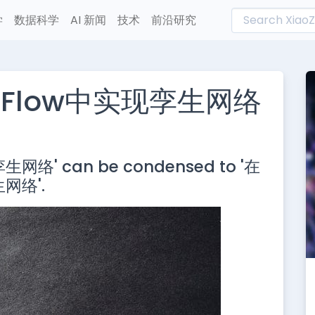
学
数据科学
AI 新闻
技术
前沿研究
orFlow中实现孪生网络
L
n
网络' can be condensed to '在
e
生网络'.