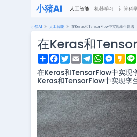
小猪AI
人工智能
机器学习
计算科
小猪AI
人工智能
在Keras和TensorFlow中实现孪生网络
在Keras和Tens
S
F
T
E
T
W
M
K
h
a
w
m
e
h
e
a
i
a
c
i
a
l
a
s
k
在Keras和TensorFlow中实现孪生
r
e
t
i
e
t
s
a
e
b
t
l
g
s
e
o
Keras和TensorFlow中实现孪
o
e
r
A
n
o
r
a
p
g
k
m
p
e
r