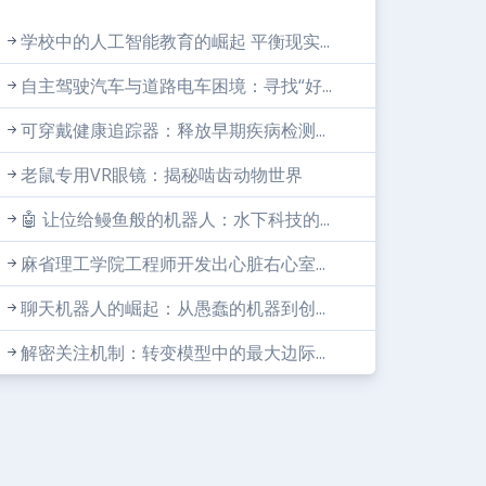
学校中的人工智能教育的崛起 平衡现实...
自主驾驶汽车与道路电车困境：寻找“好...
可穿戴健康追踪器：释放早期疾病检测...
老鼠专用VR眼镜：揭秘啮齿动物世界
🤖 让位给鳗鱼般的机器人：水下科技的...
麻省理工学院工程师开发出心脏右心室...
聊天机器人的崛起：从愚蠢的机器到创...
解密关注机制：转变模型中的最大边际...