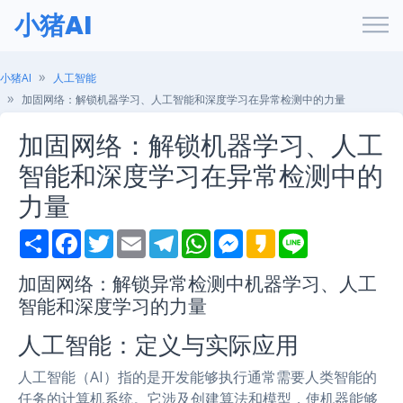
小猪AI
小猪AI
人工智能
加固网络：解锁机器学习、人工智能和深度学习在异常检测中的力量
加固网络：解锁机器学习、人工
智能和深度学习在异常检测中的
力量
S
F
T
E
T
W
M
K
L
h
a
w
m
e
h
e
a
i
a
c
i
a
l
a
s
k
n
r
e
t
i
e
t
s
a
e
加固网络：解锁异常检测中机器学习、人工
e
b
t
l
g
s
e
o
智能和深度学习的力量
o
e
r
A
n
o
r
a
p
g
k
m
p
e
人工智能：定义与实际应用
r
人工智能（AI）指的是开发能够执行通常需要人类智能的
任务的计算机系统。它涉及创建算法和模型，使机器能够