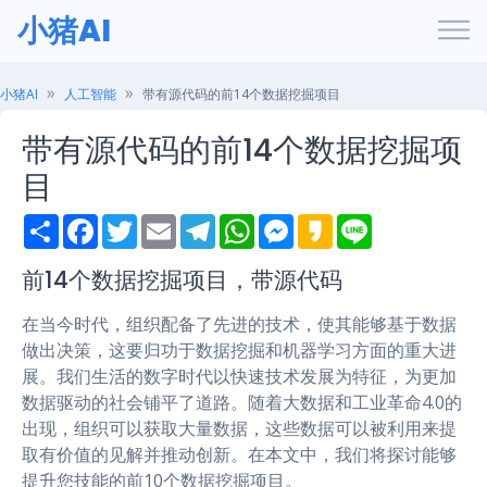
小猪AI
小猪AI
人工智能
带有源代码的前14个数据挖掘项目
带有源代码的前14个数据挖掘项
目
S
F
T
E
T
W
M
K
L
h
a
w
m
e
h
e
a
i
a
c
i
a
l
a
s
k
n
r
e
t
i
e
t
s
a
e
前14个数据挖掘项目，带源代码
e
b
t
l
g
s
e
o
o
e
r
A
n
在当今时代，组织配备了先进的技术，使其能够基于数据
o
r
a
p
g
k
m
p
e
做出决策，这要归功于数据挖掘和机器学习方面的重大进
r
展。我们生活的数字时代以快速技术发展为特征，为更加
数据驱动的社会铺平了道路。随着大数据和工业革命4.0的
出现，组织可以获取大量数据，这些数据可以被利用来提
取有价值的见解并推动创新。在本文中，我们将探讨能够
提升您技能的前10个数据挖掘项目。