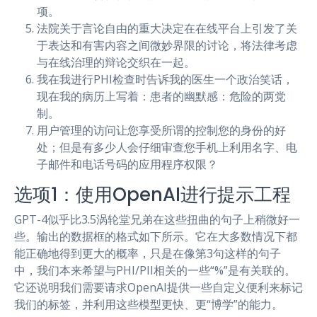
项。
法院关于言论自由的重大决定在在线平台上引发了关
于表达和有害内容之间微妙界限的讨论，将法律考虑
与在线治理的辩论交织在一起。
我在我进行PHI检查时告诉我的医生一个政治笑话，
现在我的病历上写着：患者的幽默感：危险的两党
制。
用户管理的访问让您享受所谓的控制您的身份的好
处；但是有多少人会仔细审查您手机上利用名字、电
子邮件和电话号码的应用程序权限？
选项1：使用OpenAI进行提示工程
GPT-4似乎比3.5涡轮堂兄弟在这些扭曲的句子上稍微好一
些。输出的数据框的格式如下所示。它在大多数情况下都
能正确地得到更大的概率，只是在像第3句这样的句子
中，我们本来希望与PHI/PII相关的一些“%”是有关联的。
它还说明我们需要请求OpenAI提供一些自定义便利来标记
我们的标签，并利用这些模型更快、更“博学”的能力。