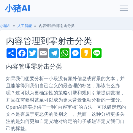
小猪AI
小猪AI
人工智能
内容管理到零射击分类
内容管理到零射击分类
S
F
T
E
T
W
M
K
L
h
a
w
m
e
h
e
a
i
a
c
i
a
l
a
s
k
n
r
e
t
i
e
t
s
a
e
内容管理零射击分类
e
b
t
l
g
s
e
o
o
e
r
A
n
如果我们想要分析一小段没有额外信息或背景的文本，并
o
r
a
p
g
k
m
p
e
且能够得到我们自己定义的最合理的标签，那该怎么办
r
呢？这可以为更确定性的策略引擎和规则引擎提供数据，
并且在需要时甚至可以成为更大背景驱动分析的一部分。
OpenAI确实提供了一种“内容审核”的方法，可以确定您的
文本是否属于更恶劣的类别之一。然而，这种分析更多关
注的是如何更加自定义地对给定的句子或短语定义我们自
己的标签。