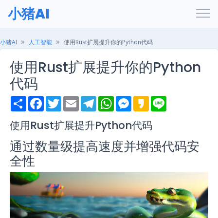
小猪AI
小猪AI
人工智能
使用Rust扩展提升你的Python代码
使用Rust扩展提升你的Python
代码
S
F
T
E
T
W
M
K
L
h
a
w
m
e
h
e
a
i
a
c
i
a
l
a
s
k
n
r
e
t
i
e
t
s
a
e
使用Rust扩展提升Python代码
e
b
t
l
g
s
e
o
o
e
r
A
n
通过数量级提高速度并增强代码安
o
r
a
p
g
k
m
p
e
全性
r