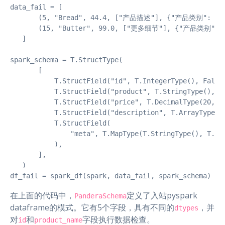
data_fail = [

       (5, "Bread", 44.4, ["产品描述"], {"产品类别": "乳
       (15, "Butter", 99.0, ["更多细节"], {"产品类别": 
   ]

spark_schema = T.StructType(

       [

           T.StructField("id", T.IntegerType(), False)
           T.StructField("product", T.StringType(), Fa
           T.StructField("price", T.DecimalType(20, 5)
           T.StructField("description", T.ArrayType(T.
           T.StructField(

               "meta", T.MapType(T.StringType(), T.Str
           ),

       ],

   )

df_fail = spark_df(spark, data_fail, spark_schema)
在上面的代码中，
定义了入站pyspark
PanderaSchema
dataframe的模式。它有5个字段，具有不同的
，并
dtypes
对
和
字段执行数据检查。
id
product_name