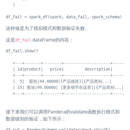
   )

df_fail = spark_df(spark, data_fail, spark_schema)
这样做是为了模拟模式和数据验证失败。
这是
dataframe的内容：
df_fail
df_fail.show()

   +---+-------+--------+--------------------+--------
   | id|product|   price|         description|        
   +---+-------+--------+--------------------+--------
   |  5|  面包|44.40000|[产品描述]|{产品类别...|

   | 15| 黄油|99.00000| [更多细节在这里]|{产品类别...|

   +---+-------+--------+--------------------+-------
接下来我们可以调用Pandera的validate函数执行模式和
数据级别的验证，如下所示：
df_out = PanderaSchema.validate(check_obj=df)