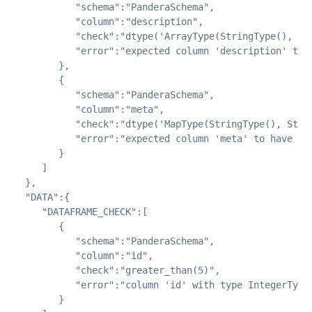
           "schema":"PanderaSchema",

           "column":"description",

           "check":"dtype('ArrayType(StringType(), Tru
           "error":"expected column 'description' to 
        },

        {

           "schema":"PanderaSchema",

           "column":"meta",

           "check":"dtype('MapType(StringType(), Strin
           "error":"expected column 'meta' to have ty
        }

     ]

  },

  "DATA":{

     "DATAFRAME_CHECK":[

        {

           "schema":"PanderaSchema",

           "column":"id",

           "check":"greater_than(5)",

           "error":"column 'id' with type IntegerType(
        }
