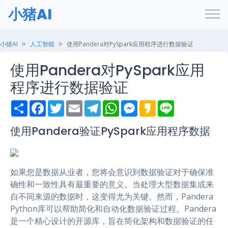
小猪AI
小猪AI
人工智能
使用Pandera对PySpark应用程序进行数据验证
使用Pandera对PySpark应用
程序进行数据验证
S
F
T
E
T
W
M
K
L
h
a
w
m
e
h
e
a
i
a
c
i
a
l
a
s
k
n
r
e
t
i
e
t
s
a
e
使用Pandera验证PySpark应用程序数据
e
b
t
l
g
s
e
o
o
e
r
A
n
o
r
a
p
g
k
m
p
e
r
如果您是数据从业者，您将会意识到数据验证对于确保准
确性和一致性具有最重要的意义。当处理大型数据集或来
自不同来源的数据时，这变得尤为关键。然而，Pandera
Python库可以帮助简化和自动化数据验证过程。Pandera
是一个精心设计的开源库，旨在简化架构和数据验证的任