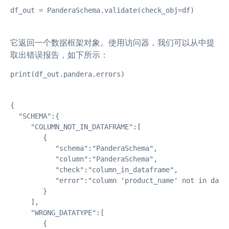
df_out = PanderaSchema.validate(check_obj=df)
它返回一个数据框架对象。使用访问器，我们可以从中提
取出错误报告，如下所示：
print(df_out.pandera.errors)
{

  "SCHEMA":{

     "COLUMN_NOT_IN_DATAFRAME":[

        {

           "schema":"PanderaSchema",

           "column":"PanderaSchema",

           "check":"column_in_dataframe",

           "error":"column 'product_name' not in data
        }

     ],

     "WRONG_DATATYPE":[

        {
