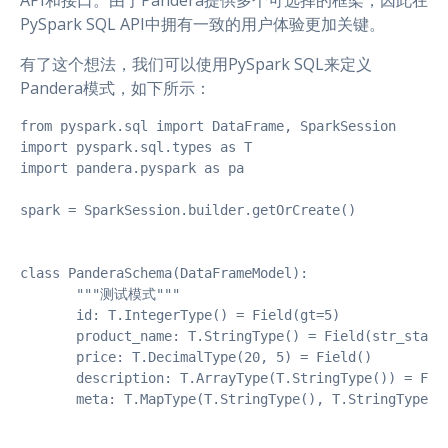
API和接口。由于Pandera提供多个可选择的框架，因此在
PySpark SQL API中拥有一致的用户体验更加关键。
有了这个想法，我们可以使用PySpark SQL来定义
Pandera模式，如下所示：
from pyspark.sql import DataFrame, SparkSession

import pyspark.sql.types as T

import pandera.pyspark as pa

spark = SparkSession.builder.getOrCreate()

class PanderaSchema(DataFrameModel):

       """测试模式"""

       id: T.IntegerType() = Field(gt=5)

       product_name: T.StringType() = Field(str_starts
       price: T.DecimalType(20, 5) = Field()

       description: T.ArrayType(T.StringType()) = Fiel
       meta: T.MapType(T.StringType(), T.StringType())