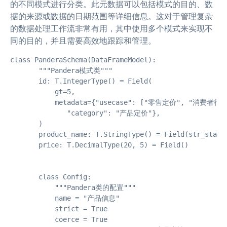
的不同模式进行分类。此元数据可以包括模式的目的、数
据的来源或数据的日期范围等详细信息。这对于管理复杂
的数据处理工作流非常有用，其中使用多个模式来实现不
同的目的，并且需要高效地跟踪和管理。
class PanderaSchema(DataFrameModel):

       """Pandera模式类"""

       id: T.IntegerType() = Field(

           gt=5,

           metadata={"usecase": ["零售定价", "消费者行为"
              "category": "产品定价"},

       )

       product_name: T.StringType() = Field(str_starts
       price: T.DecimalType(20, 5) = Field()

       class Config:

           """Pandera类的配置"""

           name = "产品信息"

           strict = True

           coerce = True
