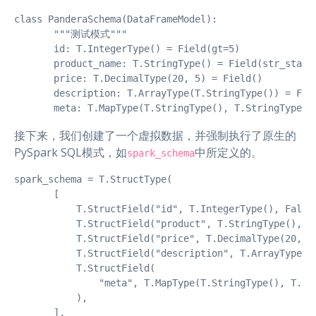
class PanderaSchema(DataFrameModel):

       """测试模式"""

       id: T.IntegerType() = Field(gt=5)

       product_name: T.StringType() = Field(str_starts
       price: T.DecimalType(20, 5) = Field()

       description: T.ArrayType(T.StringType()) = Fiel
       meta: T.MapType(T.StringType(), T.StringType()
接下来，我们创建了一个虚拟数据，并强制执行了原生的
PySpark SQL模式，如
中所定义的。
spark_schema
spark_schema = T.StructType(

       [

           T.StructField("id", T.IntegerType(), False)
           T.StructField("product", T.StringType(), Fa
           T.StructField("price", T.DecimalType(20, 5)
           T.StructField("description", T.ArrayType(T.
           T.StructField(

               "meta", T.MapType(T.StringType(), T.Str
           ),

       ],
