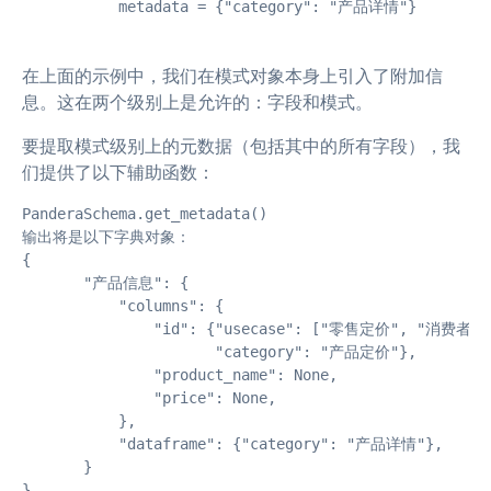
           metadata = {"category": "产品详情"}
在上面的示例中，我们在模式对象本身上引入了附加信
息。这在两个级别上是允许的：字段和模式。
要提取模式级别上的元数据（包括其中的所有字段），我
们提供了以下辅助函数：
PanderaSchema.get_metadata()

输出将是以下字典对象：

{

       "产品信息": {

           "columns": {

               "id": {"usecase": ["零售定价", "消费者行为
                      "category": "产品定价"},

               "product_name": None,

               "price": None,

           },

           "dataframe": {"category": "产品详情"},

       }

}