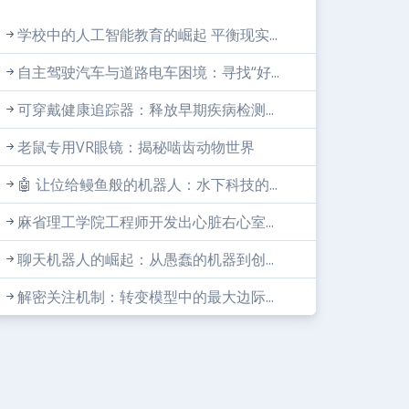
学校中的人工智能教育的崛起 平衡现实...
自主驾驶汽车与道路电车困境：寻找“好...
可穿戴健康追踪器：释放早期疾病检测...
老鼠专用VR眼镜：揭秘啮齿动物世界
🤖 让位给鳗鱼般的机器人：水下科技的...
麻省理工学院工程师开发出心脏右心室...
聊天机器人的崛起：从愚蠢的机器到创...
解密关注机制：转变模型中的最大边际...