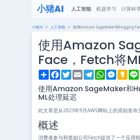
小猪AI
人工智能
机器学习
计算科
小猪AI
人工智能
使用Amazon SageMaker和Hugging
使用Amazon Sag
Face，Fetch
S
F
T
E
T
W
M
K
h
a
w
m
e
h
e
a
i
a
c
i
a
l
a
s
k
使用Amazon SageMaker和H
r
e
t
i
e
t
s
a
e
b
t
l
g
s
e
o
ML处理延迟
o
e
r
A
n
o
r
a
p
g
k
m
p
e
此文章是从2023年9月AWS网站上的原始发
r
概述
消费者参与和奖励公司Fetch提供了一个应