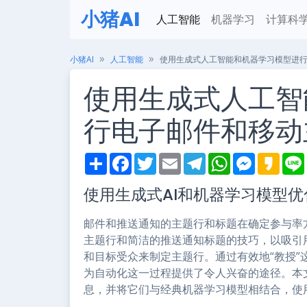
小猪AI
人工智能
机器学习
计算科
小猪AI
人工智能
使用生成式人工智能和机器学习模型进
使用生成式人工智
行电子邮件和移动
S
F
T
E
T
W
M
K
h
a
w
m
e
h
e
a
i
a
c
i
a
l
a
s
k
使用生成式AI和机器学习模型
r
e
t
i
e
t
s
a
e
b
t
l
g
s
e
o
o
e
r
A
n
邮件和推送通知的主题行和标题在确定参与率
o
r
a
p
g
k
m
p
e
主题行和简洁的推送通知标题的技巧，以吸引
r
和目标受众来制定主题行。通过有效地“教授
为自动化这一过程提供了令人兴奋的途径。本
息，并将它们与经典机器学习模型相结合，使