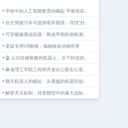
学校中的人工智能教育的崛起 平衡现实...
自主驾驶汽车与道路电车困境：寻找“好...
可穿戴健康追踪器：释放早期疾病检测...
老鼠专用VR眼镜：揭秘啮齿动物世界
🤖 让位给鳗鱼般的机器人：水下科技的...
麻省理工学院工程师开发出心脏右心室...
聊天机器人的崛起：从愚蠢的机器到创...
解密关注机制：转变模型中的最大边际...