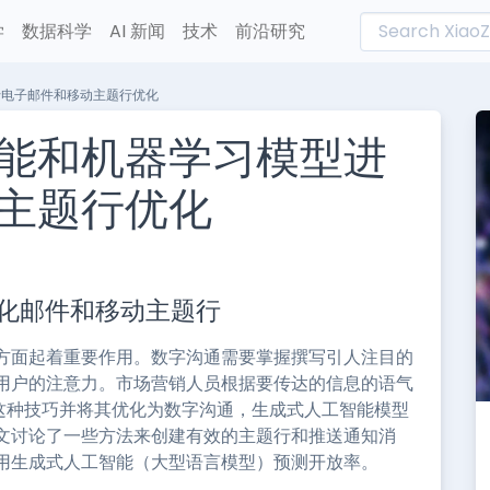
学
数据科学
AI 新闻
技术
前沿研究
行电子邮件和移动主题行优化
能和机器学习模型进
主题行优化
L
n
优化邮件和移动主题行
e
方面起着重要作用。数字沟通需要掌握撰写引人注目的
用户的注意力。市场营销人员根据要传达的信息的语气
”这种技巧并将其优化为数字沟通，生成式人工智能模型
文讨论了一些方法来创建有效的主题行和推送通知消
用生成式人工智能（大型语言模型）预测开放率。