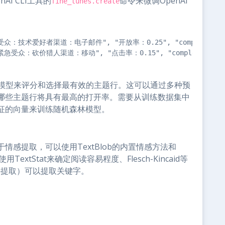
AI CLI工具的
命令来微调OpenAI
fine_tunes.create
众：技术爱好者渠道：电子邮件", "开放率：0.25", "completion
急受众：砍价猎人渠道：移动", "点击率：0.15", "completion"
习模型来评分和选择最有效的主题行。这可以通过多种预
哪些主题行将具有最高的打开率。需要从训练数据集中
征的向量来训练随机森林模型。
感提取，可以使用TextBlob的内置情感方法和
xtStat来确定阅读容易程度、Flesch-Kincaid等
字提取）可以提取关键字。