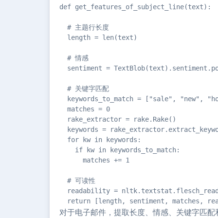
def get_features_of_subject_line(text):

  # 主题行长度

  length = len(text)

  # 情感

  sentiment = TextBlob(text).sentiment.po
  # 关键字匹配

  keywords_to_match = ["sale", "new", "ho
  matches = 0

  rake_extractor = rake.Rake()

  keywords = rake_extractor.extract_keywo
  for kw in keywords:

    if kw in keywords_to_match:

      matches += 1

  # 可读性

  readability = nltk.textstat.flesch_read
  return [length, sentiment, matches, re
对于电子邮件，提取长度、情感、关键字匹配