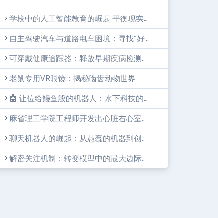
学校中的人工智能教育的崛起 平衡现实...
自主驾驶汽车与道路电车困境：寻找“好...
可穿戴健康追踪器：释放早期疾病检测...
老鼠专用VR眼镜：揭秘啮齿动物世界
🤖 让位给鳗鱼般的机器人：水下科技的...
麻省理工学院工程师开发出心脏右心室...
聊天机器人的崛起：从愚蠢的机器到创...
解密关注机制：转变模型中的最大边际...