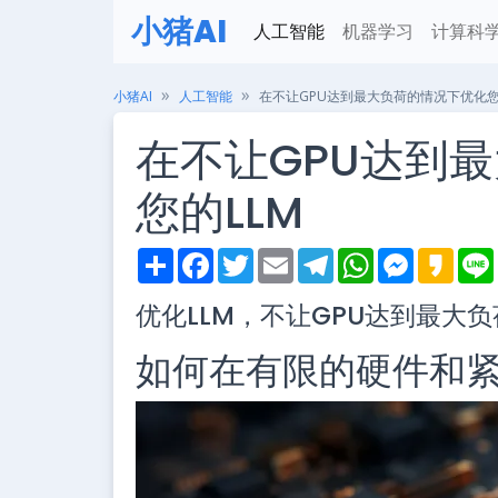
小猪AI
人工智能
机器学习
计算科
小猪AI
人工智能
在不让GPU达到最大负荷的情况下优化您
在不让GPU达到
您的LLM
S
F
T
E
T
W
M
K
h
a
w
m
e
h
e
a
i
a
c
i
a
l
a
s
k
优化LLM，不让GPU达到最大负
r
e
t
i
e
t
s
a
e
b
t
l
g
s
e
o
o
e
r
A
n
如何在有限的硬件和紧
o
r
a
p
g
k
m
p
e
r