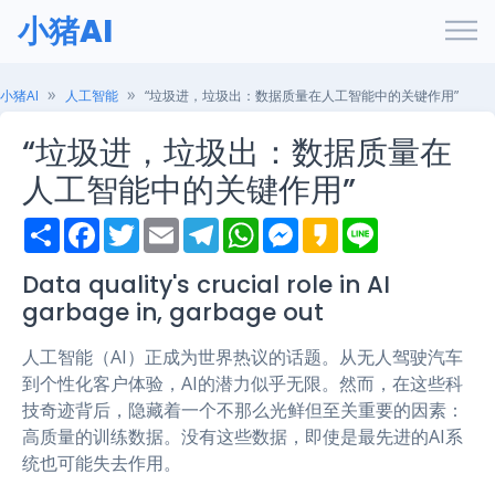
小猪AI
小猪AI
人工智能
“垃圾进，垃圾出：数据质量在人工智能中的关键作用”
“垃圾进，垃圾出：数据质量在
人工智能中的关键作用”
S
F
T
E
T
W
M
K
L
h
a
w
m
e
h
e
a
i
a
c
i
a
l
a
s
k
n
r
e
t
i
e
t
s
a
e
Data quality's crucial role in AI
e
b
t
l
g
s
e
o
garbage in, garbage out
o
e
r
A
n
o
r
a
p
g
k
m
p
e
人工智能（AI）正成为世界热议的话题。从无人驾驶汽车
r
到个性化客户体验，AI的潜力似乎无限。然而，在这些科
技奇迹背后，隐藏着一个不那么光鲜但至关重要的因素：
高质量的训练数据。没有这些数据，即使是最先进的AI系
统也可能失去作用。