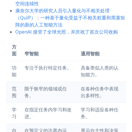
空间连续性
康奈尔大学的研究人员引入量化与不相关处理
（QuIP）：一种基于量化受益于不相关权重和黑塞矩
阵的新的人工智能方法
OpenAI 接管了全球光照，并庆祝了首次公司收购
方
面
窄智能
通用智能
功
专注于执行特定任务。
具备类似人类的认
能
知能力。
范
限于狭窄的领域或任
在各种任务中表现
围
务。
出多样性。
学
在指定任务内学习和改
学习和适应各种任
习
进。
务。
自
在预定义的边界内运
显示自主性和决策