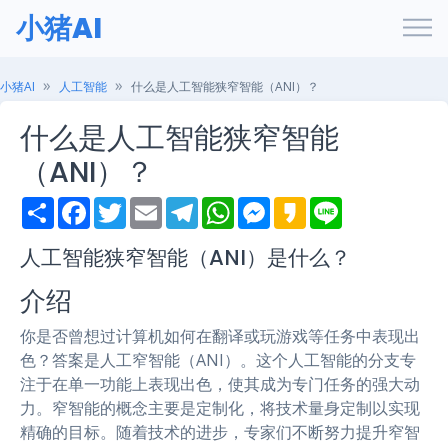
小猪AI
小猪AI
人工智能
什么是人工智能狭窄智能（ANI）？
什么是人工智能狭窄智能
（ANI）？
S
F
T
E
T
W
M
K
L
h
a
w
m
e
h
e
a
i
a
c
i
a
l
a
s
k
n
r
e
t
i
e
t
s
a
e
人工智能狭窄智能（ANI）是什么？
e
b
t
l
g
s
e
o
o
e
r
A
n
介绍
o
r
a
p
g
k
m
p
e
r
你是否曾想过计算机如何在翻译或玩游戏等任务中表现出
色？答案是人工窄智能（ANI）。这个人工智能的分支专
注于在单一功能上表现出色，使其成为专门任务的强大动
力。窄智能的概念主要是定制化，将技术量身定制以实现
精确的目标。随着技术的进步，专家们不断努力提升窄智