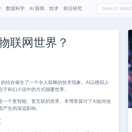
学
数据科学
AI 新闻
技术
前沿研究
物联网世界？
L
n
e
）的结合催生了一个令人鼓舞的技术现象。AI以模拟人
在于科幻小说中的方式颠覆世界。
造一个更智能、更互联的世界。本博客探讨了AI如何改
面产生的深远影响。
察