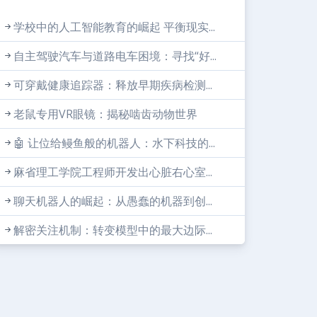
学校中的人工智能教育的崛起 平衡现实...
自主驾驶汽车与道路电车困境：寻找“好...
可穿戴健康追踪器：释放早期疾病检测...
老鼠专用VR眼镜：揭秘啮齿动物世界
🤖 让位给鳗鱼般的机器人：水下科技的...
麻省理工学院工程师开发出心脏右心室...
聊天机器人的崛起：从愚蠢的机器到创...
解密关注机制：转变模型中的最大边际...