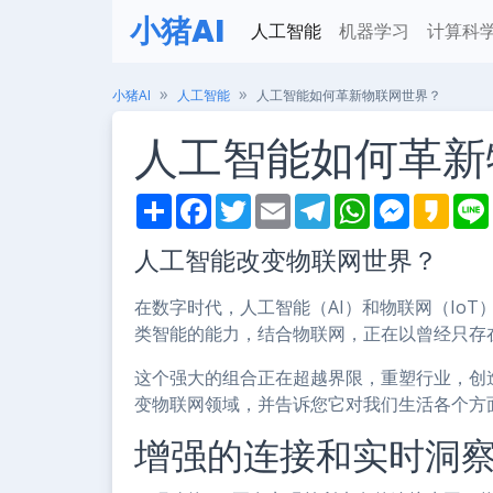
小猪AI
人工智能
机器学习
计算科
小猪AI
人工智能
人工智能如何革新物联网世界？
人工智能如何革新
S
F
T
E
T
W
M
K
h
a
w
m
e
h
e
a
i
a
c
i
a
l
a
s
k
人工智能改变物联网世界？
r
e
t
i
e
t
s
a
e
b
t
l
g
s
e
o
o
e
r
A
n
在数字时代，人工智能（AI）和物联网（IoT
o
r
a
p
g
k
m
p
e
类智能的能力，结合物联网，正在以曾经只存
r
这个强大的组合正在超越界限，重塑行业，创
变物联网领域，并告诉您它对我们生活各个方
增强的连接和实时洞