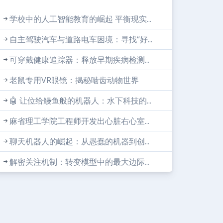
学校中的人工智能教育的崛起 平衡现实...
自主驾驶汽车与道路电车困境：寻找“好...
可穿戴健康追踪器：释放早期疾病检测...
老鼠专用VR眼镜：揭秘啮齿动物世界
🤖 让位给鳗鱼般的机器人：水下科技的...
麻省理工学院工程师开发出心脏右心室...
聊天机器人的崛起：从愚蠢的机器到创...
解密关注机制：转变模型中的最大边际...