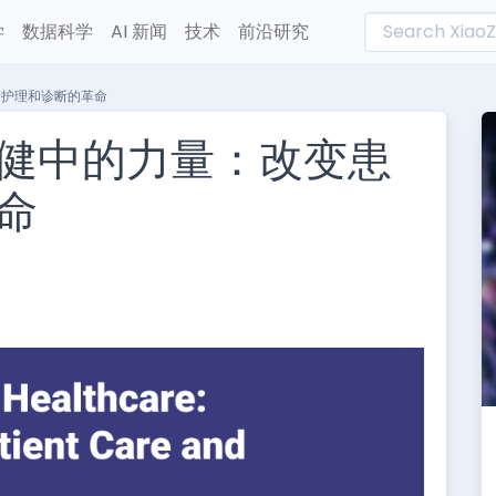
学
数据科学
AI 新闻
技术
前沿研究
者护理和诊断的革命
健中的力量：改变患
命
L
n
e