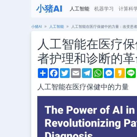
小猪AI
人工智能
机器学习
计算科
小猪AI
人工智能
人工智能在医疗保健中的力量：改变患
人工智能在医疗保
者护理和诊断的革
S
F
T
E
T
W
M
K
h
a
w
m
e
h
e
a
i
a
c
i
a
l
a
s
k
人工智能在医疗保健中的力量
r
e
t
i
e
t
s
a
e
b
t
l
g
s
e
o
o
e
r
A
n
o
r
a
p
g
k
m
p
e
r