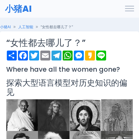
小猪AI
小猪AI
人工智能
“女性都去哪儿了？”
“女性都去哪儿了？”
S
F
T
E
T
W
M
K
L
h
a
w
m
e
h
e
a
i
a
c
i
a
l
a
s
k
n
r
e
t
i
e
t
s
a
e
Where have all the women gone?
e
b
t
l
g
s
e
o
o
e
r
A
n
探索大型语言模型对历史知识的偏
o
r
a
p
g
k
m
p
e
见
r