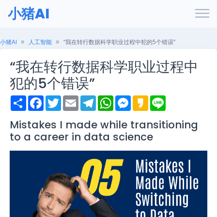
小猪AI
小猪AI
人工智能
“我在转行数据科学职业过程中犯的5个错误”
“我在转行数据科学职业过程中
犯的5个错误”
S
F
T
E
T
W
M
K
L
h
a
w
m
e
h
e
a
i
a
c
i
a
l
a
s
k
n
r
e
t
i
e
t
s
a
e
Mistakes I made while transitioning
e
b
t
l
g
s
e
o
to a career in data science
o
e
r
A
n
o
r
a
p
g
k
m
p
e
r