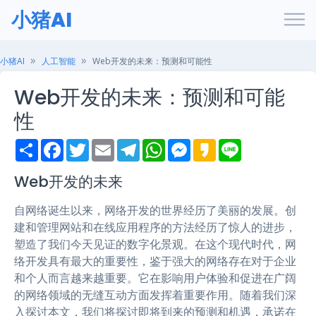
小猪AI
小猪AI
人工智能
Web开发的未来：预测和可能性
Web开发的未来：预测和可能
性
S
F
T
E
T
W
M
K
L
h
a
w
m
e
h
e
a
i
a
c
i
a
l
a
s
k
n
r
e
t
i
e
t
s
a
e
Web开发的未来
e
b
t
l
g
s
e
o
o
e
r
A
n
自网络诞生以来，网络开发的世界经历了美丽的发展。创
o
r
a
p
g
k
m
p
e
建和管理网站和在线应用程序的方法经历了惊人的进步，
r
塑造了我们今天见证的数字化景观。在这个现代时代，网
络开发具有最大的重要性，鉴于强大的网络存在对于企业
和个人而言越来越重要。它在影响用户体验和促进在广阔
的网络领域的无缝互动方面发挥着重要作用。随着我们深
入探讨本文，我们将探讨即将到来的预测和机遇，承诺在