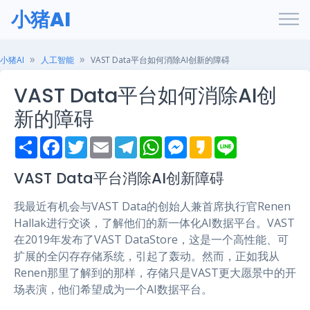
小猪AI
小猪AI
人工智能
VAST Data平台如何消除AI创新的障碍
VAST Data平台如何消除AI创
新的障碍
S
F
T
E
T
W
M
K
L
h
a
w
m
e
h
e
a
i
a
c
i
a
l
a
s
k
n
r
e
t
i
e
t
s
a
e
VAST Data平台消除AI创新障碍
e
b
t
l
g
s
e
o
o
e
r
A
n
我最近有机会与VAST Data的创始人兼首席执行官Renen
o
r
a
p
g
k
m
p
e
Hallak进行交谈，了解他们的新一体化AI数据平台。VAST
r
在2019年发布了VAST DataStore，这是一个高性能、可
扩展的全闪存存储系统，引起了轰动。然而，正如我从
Renen那里了解到的那样，存储只是VAST更大愿景中的开
场表演，他们希望成为一个AI数据平台。