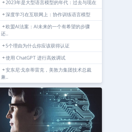
2023年是大型语言模型的年代：过去与现在
深度学习在互联网上：协作训练语言模型
欧盟AI法案：AI未来的一个有希望的步骤
还...
5个理由为什么你应该获得认证
使用 ChatGPT 进行高效调试
安东尼·戈奈蒂雷克，美敦力集团技术总裁
兼...