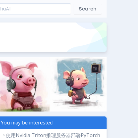
Search
You may be interested
使用Nvidia Triton推理服务器部署PyTorch