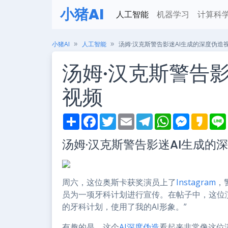
小猪AI
人工智能
机器学习
计算科
小猪AI
人工智能
汤姆·汉克斯警告影迷AI生成的深度伪造
汤姆·汉克斯警告
视频
S
F
T
E
T
W
M
K
h
a
w
m
e
h
e
a
i
a
c
i
a
l
a
s
k
汤姆·汉克斯警告影迷AI生成的
r
e
t
i
e
t
s
a
e
b
t
l
g
s
e
o
o
e
r
A
n
o
r
a
p
g
k
m
p
e
周六，这位奥斯卡获奖演员上了
Instagram
，
r
员为一项牙科计划进行宣传。在帖子中，这位
的牙科计划，使用了我的AI形象。”
有趣的是，这个
AI深度伪造
看起来非常像这位