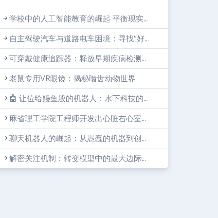
学校中的人工智能教育的崛起 平衡现实...
自主驾驶汽车与道路电车困境：寻找“好...
可穿戴健康追踪器：释放早期疾病检测...
老鼠专用VR眼镜：揭秘啮齿动物世界
🤖 让位给鳗鱼般的机器人：水下科技的...
麻省理工学院工程师开发出心脏右心室...
聊天机器人的崛起：从愚蠢的机器到创...
解密关注机制：转变模型中的最大边际...