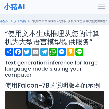
小猪AI
小猪AI
人工智能
“使用文本生成推理从您的计算机为大型语言模型提供服务”
“使用文本生成推理从您的计算
机为大型语言模型提供服务”
S
F
T
E
T
W
M
K
L
h
a
w
m
e
h
e
a
i
a
c
i
a
l
a
s
k
n
r
e
t
i
e
t
s
a
e
Text generation inference for large
e
b
t
l
g
s
e
o
language models using your
o
e
r
A
n
o
r
a
p
g
computer
k
m
p
e
r
使用Falcon-7B的说明版本的示例