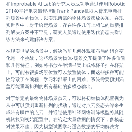
和Improbable AI Lab的研究人员成功地通过使用Robotiq
2F140平行爪夹编程控制Frank Panda机器人臂来重新排
列场景中的物体，以实现所需的物体场景摆放关系。在现
实世界中，对于给定场景，存在许多几何上相似的重新排
列解决方案并不罕见，研究人员通过使用迭代姿态去噪训
练方法来构建解决方案。
在现实世界的场景中，解决当前几何外观和布局的组合变
化是一个挑战，这些场景为物体-场景交互提供了许多位置
和几何特征，例如将书放在半满书架上或将杯子挂在杯架
上。可能有很多场景位置可以放置物体，而这些多种可能
性导致了在编程、学习和部署上的困难。系统需要预测涵
盖可能重新排列的所有基础的多模态输出。
对于给定的最终物体场景点云，可以将初始物体配置视为
从中可以预测重新排列的扰动，通过对点云姿态去噪来生
成带有噪声的点云，并通过使用神经网络训练模型将其随
机转换到初始配置中。在给定大量数据的情况下，多模态
对效果不佳，因为模型试图学习适合数据的平均解决方