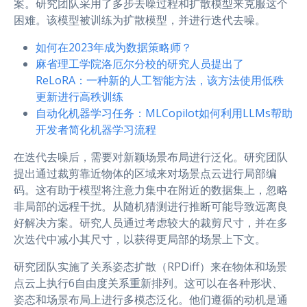
案。研究团队采用了多步去噪过程和扩散模型来克服这个
困难。该模型被训练为扩散模型，并进行迭代去噪。
如何在2023年成为数据策略师？
麻省理工学院洛厄尔分校的研究人员提出了
ReLoRA：一种新的人工智能方法，该方法使用低秩
更新进行高秩训练
自动化机器学习任务：MLCopilot如何利用LLMs帮助
开发者简化机器学习流程
在迭代去噪后，需要对新颖场景布局进行泛化。研究团队
提出通过裁剪靠近物体的区域来对场景点云进行局部编
码。这有助于模型将注意力集中在附近的数据集上，忽略
非局部的远程干扰。从随机猜测进行推断可能导致远离良
好解决方案。研究人员通过考虑较大的裁剪尺寸，并在多
次迭代中减小其尺寸，以获得更局部的场景上下文。
研究团队实施了关系姿态扩散（RPDiff）来在物体和场景
点云上执行6自由度关系重新排列。这可以在各种形状、
姿态和场景布局上进行多模态泛化。他们遵循的动机是通