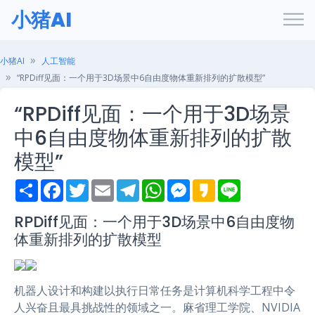
小猪AI
小猪AI
人工智能
“RPDiff见面：一个用于3D场景中6自由度物体重新排列的扩散模型”
“RPDiff见面：一个用于3D场景
中6自由度物体重新排列的扩散
模型”
S
F
T
E
T
W
M
K
L
h
a
w
m
e
h
e
a
i
a
c
i
a
l
a
s
k
n
r
e
t
i
e
t
s
a
e
RPDiff见面：一个用于3D场景中6自由度物
e
b
t
l
g
s
e
o
体重新排列的扩散模型
o
e
r
A
n
o
r
a
p
g
k
m
p
e
r
机器人设计和构建以执行日常任务是计算机科学工程中令
人兴奋且最具挑战性的领域之一。麻省理工学院、NVIDIA