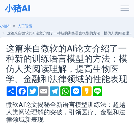
小猪AI
小猪AI
人工智能
这篇来自微软的AI论文介绍了一种新的训练语言模型的方法：模仿人类阅读理解，提高生物医学、金融和法律领域的性能表现
这篇来自微软的AI论文介绍了一
种新的训练语言模型的方法：模
仿人类阅读理解，提高生物医
学、金融和法律领域的性能表现
S
F
T
E
T
W
M
K
L
h
a
w
m
e
h
e
a
i
a
c
i
a
l
a
s
k
n
r
e
t
i
e
t
s
a
e
微软AI论文揭秘全新语言模型训练法：超越
e
b
t
l
g
s
e
o
人类阅读理解的突破，引领医疗、金融和法
o
e
r
A
n
o
r
a
p
g
律领域新表现
k
m
p
e
r