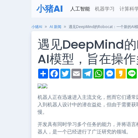
小猪AI
人工智能
机器学习
计算科
小猪AI
AI 新闻
遇见DeepMind的Robocat：一个新的
遇见DeepMind
AI模型，旨在操
S
F
T
E
T
W
M
K
h
a
w
m
e
h
e
a
i
a
c
i
a
l
a
s
k
r
e
t
i
e
t
s
a
e
b
t
l
g
s
e
o
o
e
r
A
n
机器人正在迅速进入主流文化，然而它们通常因
o
r
a
p
g
入到机器人设计中的潜在益处，但由于需要获
k
m
p
e
r
慢。
开发具有同时学习多个任务的能力，并将语言
器人，是一个已经进行了广泛研究的领域。