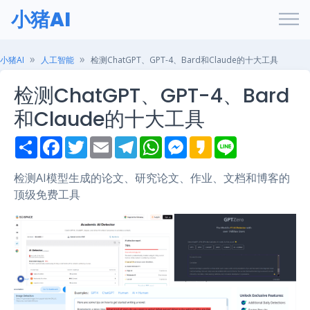
小猪AI
小猪AI
人工智能
检测ChatGPT、GPT-4、Bard和Claude的十大工具
检测ChatGPT、GPT-4、Bard
和Claude的十大工具
S
F
T
E
T
W
M
K
L
h
a
w
m
e
h
e
a
i
a
c
i
a
l
a
s
k
n
r
e
t
i
e
t
s
a
e
检测AI模型生成的论文、研究论文、作业、文档和博客的
e
b
t
l
g
s
e
o
顶级免费工具
o
e
r
A
n
o
r
a
p
g
k
m
p
e
r